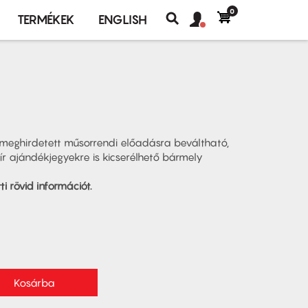
0
Felhasználó
Felhasználói
TERMÉKEK
ENGLISH
fiók
Keresés
fiók
menü
menüje
meghirdetett műsorrendi előadásra beváltható,
pír ajándékjegyekre is kicserélhető bármely
i rövid információt.
Kosárba