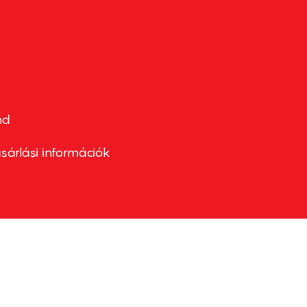
nd
ter
nu
sárlási információk
ond