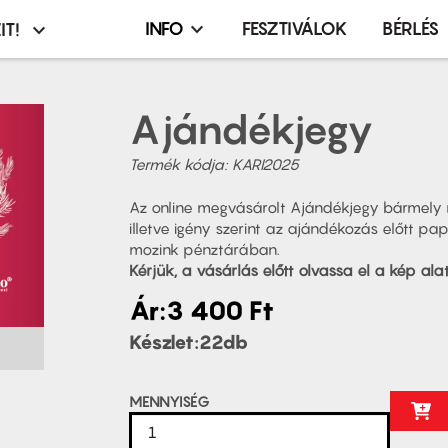
INFO
FESZTIVÁLOK
BÉRLÉS
IT!
Infó,
asztó
esemény,
terembérlés
Ajándékjegy
menü
Termék kódja
KARI2025
Az online megvásárolt Ajándékjegy bármely 
illetve igény szerint az ajándékozás előtt pa
mozink pénztárában.
Kérjük, a vásárlás előtt olvassa el a kép alatt
Ár
3 400 Ft
Készlet
22
MENNYISÉG