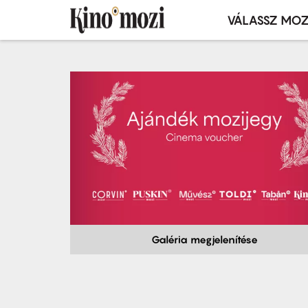
VÁLASSZ MOZ
Mozivál
Ugrás
menü
a
tartalomra
Galéria megjelenítése