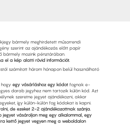
kjegy bármely meghirdetett műsorrendi
igény szerint az ajándékozás előtt papír
ető bármely mozink pénztárában.
a el a kép alatti rövid információt.
stól számított három hónapon belül használható
, hogy
egy vásárláshoz egy kódot
fognak e-
egyes darab jegyhez nem tartozik külön kód. Azt
élynek szeretne jegyet ajándékozni, akkor
egyeket, így külön-külön fog kódokat is kapni.
rolni, de ezeket 2-2 ajándékozottnak szánja.
 jegyet vásároljon meg egy alkalommal, egy
jra kettő jegyet vegyen meg a weboldalon