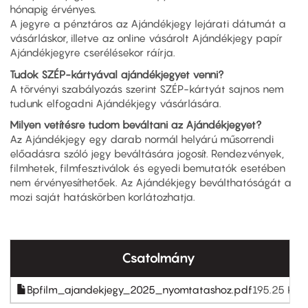
hónapig érvényes.
A jegyre a pénztáros az Ajándékjegy lejárati dátumát a
vásárláskor, illetve az online vásárolt Ajándékjegy papír
Ajándékjegyre cserélésekor ráírja.
Tudok SZÉP-kártyával ajándékjegyet venni?
A törvényi szabályozás szerint SZÉP-kártyát sajnos nem
tudunk elfogadni Ajándékjegy vásárlására.
Milyen vetítésre tudom beváltani az Ajándékjegyet?
Az Ajándékjegy egy darab normál helyárú műsorrendi
előadásra szóló jegy beváltására jogosít. Rendezvények,
filmhetek, filmfesztiválok és egyedi bemutatók esetében
nem érvényesíthetőek. Az Ajándékjegy beválthatóságát a
mozi saját hatáskörben korlátozhatja.
Csatolmány
Bpfilm_ajandekjegy_2025_nyomtatashoz.pdf
195.25 KB