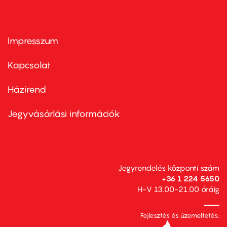
Impresszum
Footer
menu
first
Kapcsolat
Házirend
Footer
menu
second
Jegyvásárlási információk
Jegyrendelés központi szám
+36 1 224 5650
H-V 13.00-21.00 óráig
Fejlesztés és üzemeltetés: