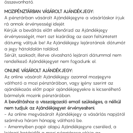
összevonható.
MOZIPÉNZTÁRBAN VÁSÁROLT AJÁNDÉKJEGY:
A pénztárban vásárolt Ajándékjegyre a vásárláskor írjuk
rá annak érvényességi idejét.
Kérjük a beváltás előtt ellenőrizd az Ajándékjegy
érvényességét, mert azt kizárólag az azon feltüntetett
dátumig váltjuk be! Az Ajándékjegy lejáratának dátumát
a jegy hátoldalán találod.
Sérült, szakadt, illetve olvasható lejárati dátummal nem
rendelkező Ajándékjegyet nem fogadunk el.
ONLINE VÁSÁROLT AJÁNDÉKJEGY:
Az online vásárolt Ajándékjegy azonnal mozijegyre
váltható a mozi pénztárában, vagy igény szerint az
ajándékozás előtt papír ajándékjegyekre is kicserélhető
bármelyik mozink pénztárában.
A beváltáshoz a visszaigazoló email szükséges, a nélkül
nem tudjuk az Ajándékjegyet érvényesíteni.
- Az online megvásárolt Ajándékjegy a vásárlás napjától
számítva három hónapig váltható be.
- Amennyiben papír alapú Ajándékjegyre cseréled, a
lejárati határidőt a mozi pénztárosa ráírja az