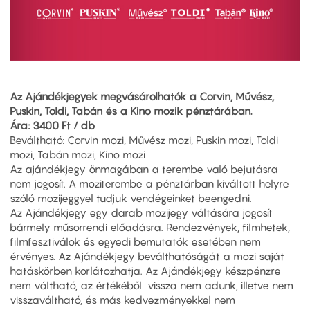
Az Ajándékjegyek megvásárolhatók a Corvin, Művész,
Puskin, Toldi, Tabán és a Kino mozik pénztárában.
Ára: 3400 Ft / db
Beváltható: Corvin mozi, Művész mozi, Puskin mozi, Toldi
mozi, Tabán mozi, Kino mozi
Az ajándékjegy önmagában a terembe való bejutásra
nem jogosít. A moziterembe a pénztárban kiváltott helyre
szóló mozijeggyel tudjuk vendégeinket beengedni.
Az Ajándékjegy egy darab mozijegy váltására jogosít
bármely műsorrendi előadásra. Rendezvények, filmhetek,
filmfesztiválok és egyedi bemutatók esetében nem
érvényes. Az Ajándékjegy beválthatóságát a mozi saját
hatáskörben korlátozhatja. Az Ajándékjegy készpénzre
nem váltható, az értékéből vissza nem adunk, illetve nem
visszaváltható, és más kedvezményekkel nem