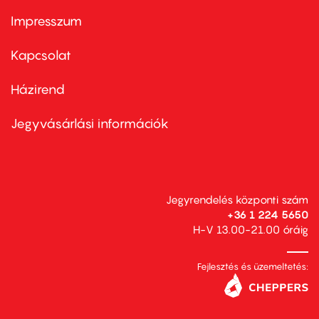
Impresszum
Footer
menu
first
Kapcsolat
Házirend
Footer
menu
second
Jegyvásárlási információk
Jegyrendelés központi szám
+36 1 224 5650
H-V 13.00-21.00 óráig
Fejlesztés és üzemeltetés: