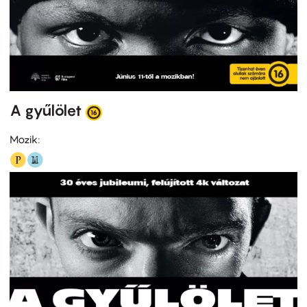
A gyűlölet
Mozik: